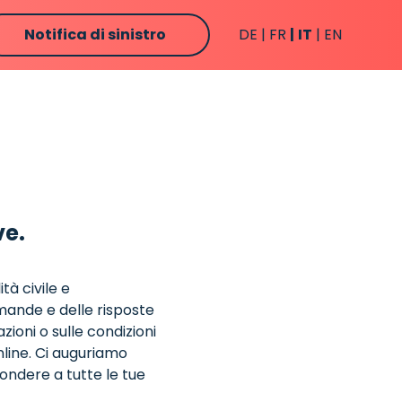
Notifica di sinistro
DE
FR
IT
EN
ve.
tà civile e
mande e delle risposte
zioni o sulle condizioni
online. Ci auguriamo
pondere a tutte le tue