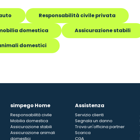
auto
Responsabilità civile privata
mobilia domestica
Assicurazione stabili
animali domestici
simpego Home
Assistenza
Responsabilità civile
Servizio clienti
Mobilia domestica
Segnala un danno
Assicurazione stabili
Trova un'officina partner
Assicurazione animali
Scarica
domestici
CGA