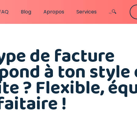
FAQ
Blog
Apropos
Services
...🔍
ype de facture
pond à ton style
te ? Flexible, éq
aitaire !