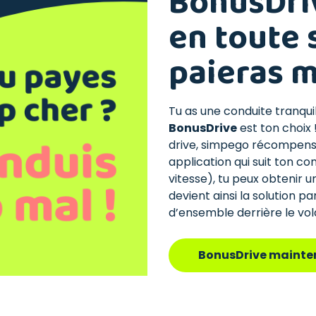
BonusDriv
en toute 
paieras m
Tu as une conduite tranquil
BonusDrive
est ton choix
drive, simpego récompense
application qui suit ton c
vitesse), tu peux obtenir 
devient ainsi la solution p
d’ensemble derrière le vola
BonusDrive mainte