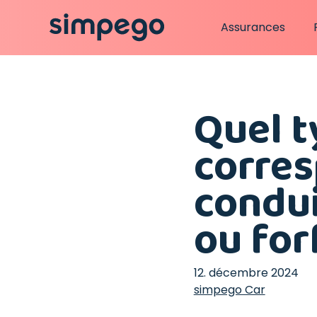
Assurances
Quel t
corres
condui
ou forf
12. décembre 2024
simpego Car