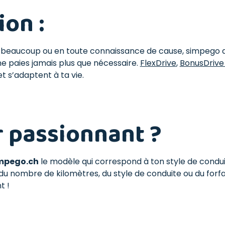
ion :
 beaucoup ou en toute connaissance de cause, simpego a
ne paies jamais plus que nécessaire.
FlexDrive
,
BonusDriv
t s’adaptent à ta vie.
ir passionnant ?
mpego.ch
le modèle qui correspond à ton style de condu
se du nombre de kilomètres, du style de conduite ou du forf
t !