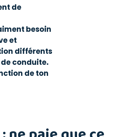
ent de
raiment besoin
ve et
ion différents
de conduite.
nction de ton
 : ne paie que ce