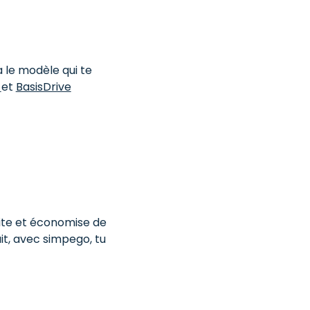
 le modèle qui te
e
et
BasisDrive
ite et économise de
ait, avec simpego, tu