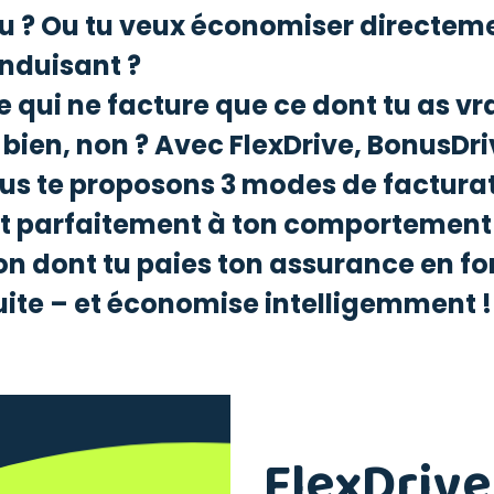
u ? Ou tu veux économiser directem
onduisant ?
 qui ne facture que ce dont tu as v
bien, non ? Avec FlexDrive, BonusDri
ous te proposons 3 modes de facturat
t parfaitement à ton comportement 
on dont tu paies ton assurance en fo
uite – et économise intelligemment !
FlexDrive