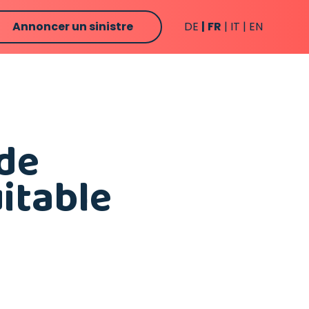
Annoncer un sinistre
DE
FR
IT
EN
 de
uitable