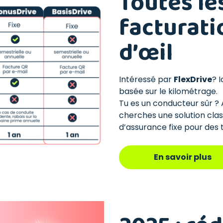
Toutes le
facturati
d’œil
Intéressé par
FlexDrive
? 
basée sur le kilométrage.
Tu es un conducteur sûr ? 
cherches une solution cla
d’assurance fixe pour des t
En savoir plus