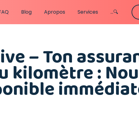
FAQ
Blog
Apropos
Services
...🔍
ive – Ton assura
u kilomètre : No
sponible immédia