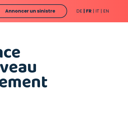
Annoncer un sinistre
DE
FR
IT
EN
nce
uveau
tement