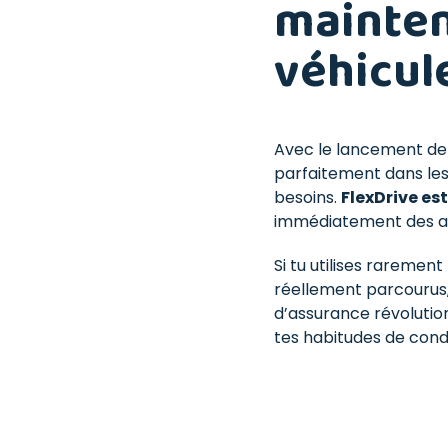
maintena
véhicul
Avec le lancement d
parfaitement dans les 
besoins.
FlexDrive es
immédiatement des av
Si tu utilises raremen
réellement parcourus,
d’assurance révolution
tes habitudes de cond