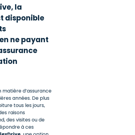
ive, la
t disponible
ts
 en ne payant
 assurance
ation
en matière d’assurance
ères années. De plus
iture tous les jours,
es raisons
, des visites ou de
répondre à ces
lexDrive,
une option