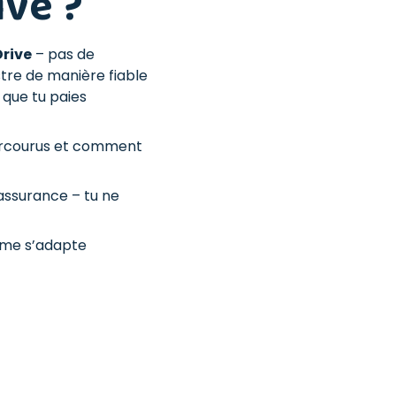
ve ?
Drive
– pas de
stre de manière fiable
 que tu paies
arcourus et comment
’assurance – tu ne
rime s’adapte