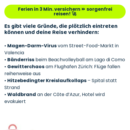
Ferien in 3 Min. versichern ⏩ sorgenfrei
reisen! 🚀
Es gibt viele Gründe, die plötzlich eintreten
können und deine Reise verhindern:
•
Magen-Darm-Virus
vom Street-Food-Markt in
Valencia
•
Bänderriss
beim Beachvolleyball am Lago di Como
•
Gewitterchaos
am Flughafen Zürich: Flüge fallen
reihenweise aus
•
Hitzebedingter Kreislaufkollaps
– Spital statt
Strand
•
Waldbrand
an der Côte d’Azur, Hotel wird
evakuiert