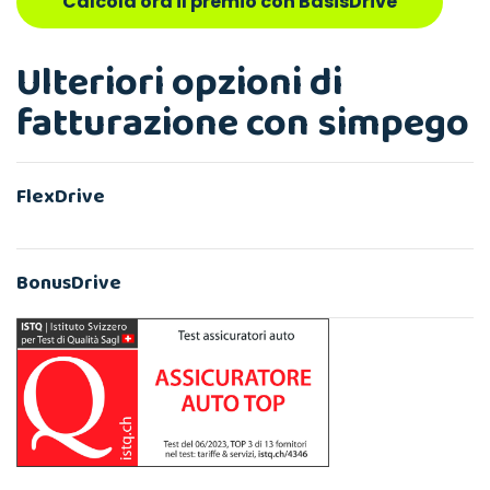
Calcola ora il premio con BasisDrive
Ulteriori opzioni di
fatturazione con simpego
FlexDrive
BonusDrive