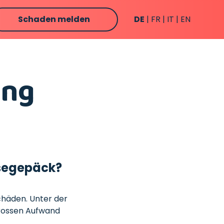
Schaden melden
DE
FR
IT
EN
ung
isegepäck?
Schäden. Unter der
grossen Aufwand