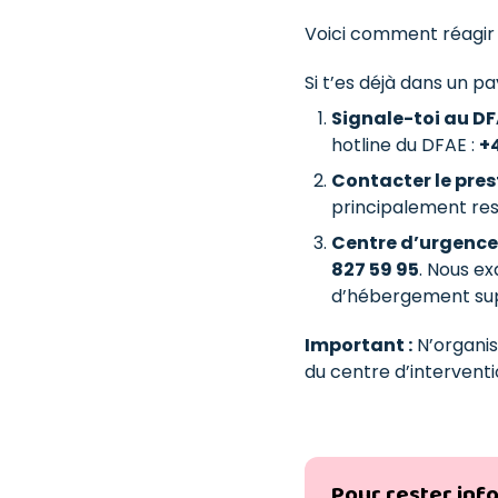
Voici comment réagir
Si t’es déjà dans un 
Signale-toi au DF
hotline du DFAE :
+4
Contacter le prest
principalement res
Centre d’urgence
827 59 95
. Nous ex
d’hébergement su
Important :
N’organis
du centre d’interventi
Pour rester inf