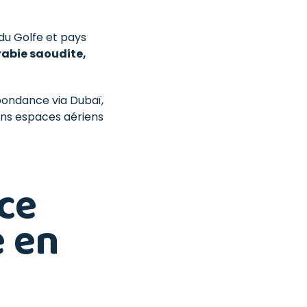
du Golfe et pays
Arabie saoudite,
spondance via Dubaï,
ins espaces aériens
ce
 en