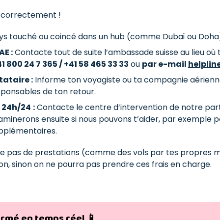
 correctement !
pays touché ou coincé dans un hub (comme Dubaï ou Doha)
AE :
Contacte tout de suite l’ambassade suisse au lieu où t
1 800 24 7 365 / +41 58 465 33 33
ou
par e-mail
helpli
ataire :
Informe ton voyagiste ou ta compagnie aérienne
ponsables de ton retour.
 24h/24
:
Contacte le centre d’intervention de notre par
aminerons ensuite si nous pouvons t’aider, par exemple po
pplémentaires.
e pas de prestations (comme des vols par tes propres m
on, sinon on ne pourra pas prendre ces frais en charge.
ormé en temps réel 📱