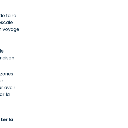
de faire
escale
un voyage
de
 maison
s zones
ur
r avoir
ar la
ter la