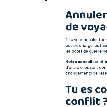
Annuler
de voyag
Si tu veux annuler to
pas en charge les frai
les actes de guerre n
Notre conseil :
contac
d’entre elles sont com
changements de réserv
Tu es c
conflit 