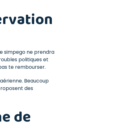
ervation
age simpego ne prendra
roubles politiques et
 pas te rembourser.
 aérienne. Beaucoup
 proposent des
ne de