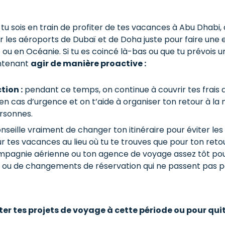
tu sois en train de profiter de tes vacances à Abu Dhabi, 
ar les aéroports de Dubaï et de Doha juste pour faire une 
e ou en Océanie. Si tu es coincé là-bas ou que tu prévois 
intenant
agir de manière proactive :
tion :
pendant ce temps, on continue à couvrir tes frais 
 en cas d’urgence et on t’aide à organiser ton retour à la
rsonnes.
conseille vraiment de changer ton itinéraire pour éviter le
r tes vacances au lieu où tu te trouves que pour ton reto
mpagnie aérienne ou ton agence de voyage assez tôt pou
ifs ou de changements de réservation qui ne passent pas p
er tes projets de voyage à cette période ou pour quit