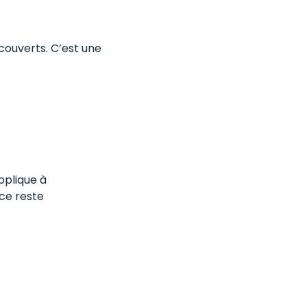
couverts. C’est une
pplique à
nce reste