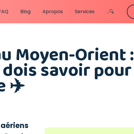
FAQ
Blog
Apropos
Services
...🔍
au Moyen-Orient :
 dois savoir pour
 ✈️
 aériens