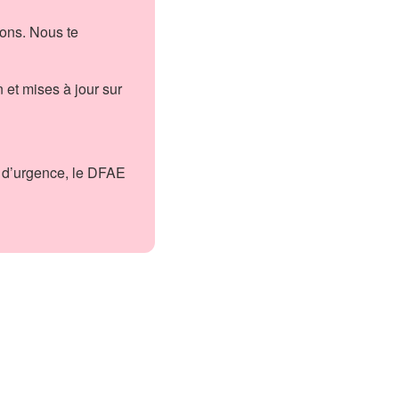
ions. Nous te
 et mises à jour sur
s d’urgence, le DFAE