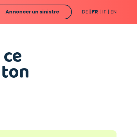
Annoncer un sinistre
DE
FR
IT
EN
 ce
 ton