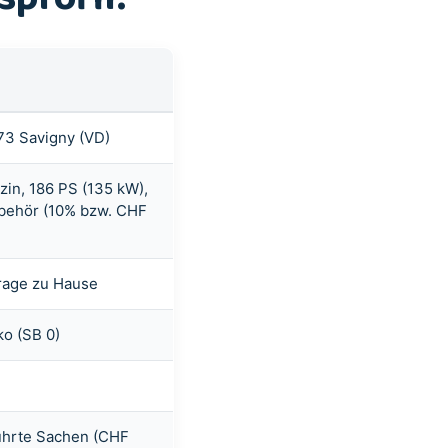
073 Savigny (VD)
in, 186 PS (135 kW),
ubehör (10% bzw. CHF
arage zu Hause
ko (SB 0)
führte Sachen (CHF