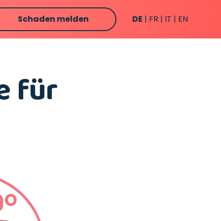
Schaden melden
DE
FR
IT
EN
e für