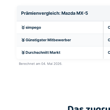
Prämienvergleich: Mazda MX-5
🥇 simpego
C
🥈 Günstigster Mitbewerber
C
🥉 Durchschnitt Markt
C
Berechnet am 04. Mai 2026.
Das zugru