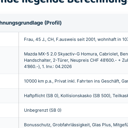
chnungsgrundlage (Profil)
Frau, 45 J., CH, F.ausweis seit 2001, wohnhaft in 1
Mazda MX-5 2.0 Skyactiv-G Homura, Cabriolet, Benz
Handschalter, 2-Türer, Neupreis CHF 48’600.- + Z
4’860.-), 1. Inv.: 04.2026
10’000 km p.a., Privat inkl. Fahrten ins Geschäft, G
Haftpflicht (SB 0), Kollisionskasko (SB 500), Teilkas
Unbegrenzt (SB 0)
Bonusschutz, Grobfahrlässigkeit, Glas Plus, Mitge