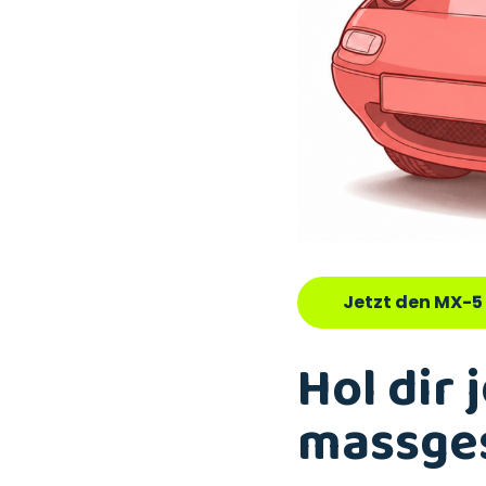
Jetzt den MX-5
Hol dir 
massges