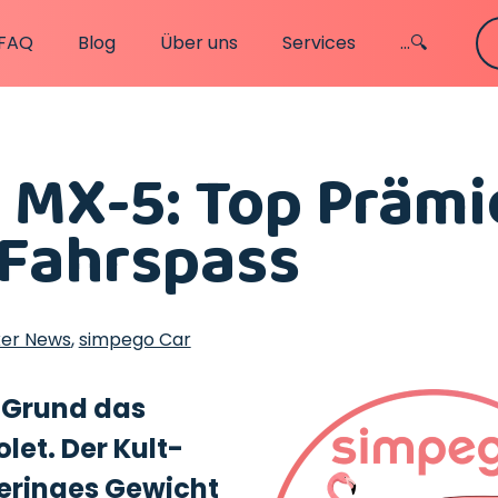
FAQ
Blog
Über uns
Services
...🔍
MX-5: Top Prämi
 Fahrspass
ker News
,
simpego Car
 Grund das
let. Der Kult-
geringes Gewicht