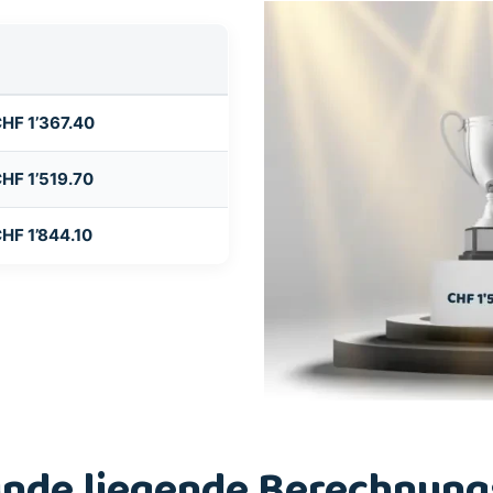
HF 1’367.40
HF 1’519.70
HF 1’844.10
nde liegende Berechnungs