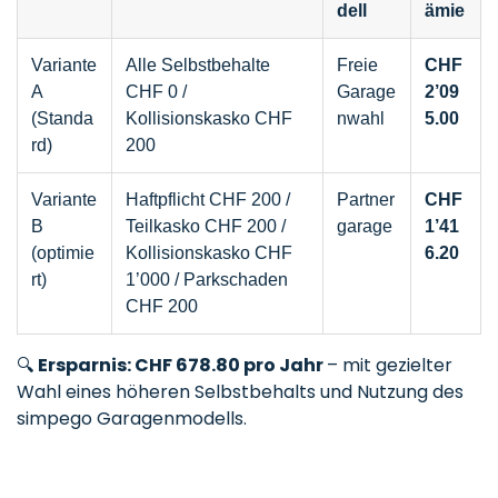
dell
ämie
Variante
Alle Selbstbehalte
Freie
CHF
A
CHF 0 /
Garage
2’09
(Standa
Kollisionskasko CHF
nwahl
5.00
rd)
200
Variante
Haftpflicht CHF 200 /
Partner
CHF
B
Teilkasko CHF 200 /
garage
1’41
(optimie
Kollisionskasko CHF
6.20
rt)
1’000 / Parkschaden
CHF 200
🔍
Ersparnis: CHF 678.80 pro Jahr
– mit gezielter
Wahl eines höheren Selbstbehalts und Nutzung des
simpego Garagenmodells.