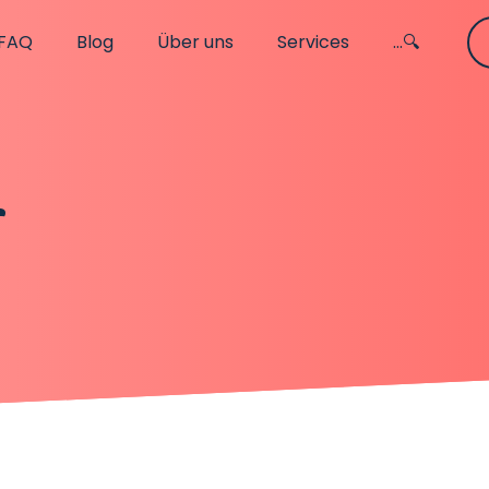
FAQ
Blog
Über uns
Services
...🔍
r