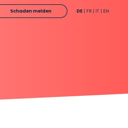
Schaden melden
DE
FR
IT
EN