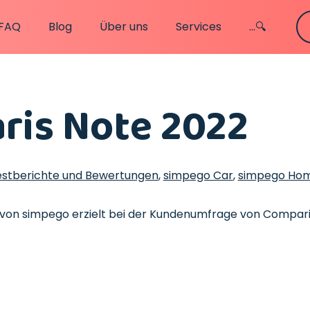
FAQ
Blog
Über uns
Services
...🔍
ris Note 2022
estberichte und Bewertungen
,
simpego Car
,
simpego Ho
 von simpego erzielt bei der Kundenumfrage von Compari