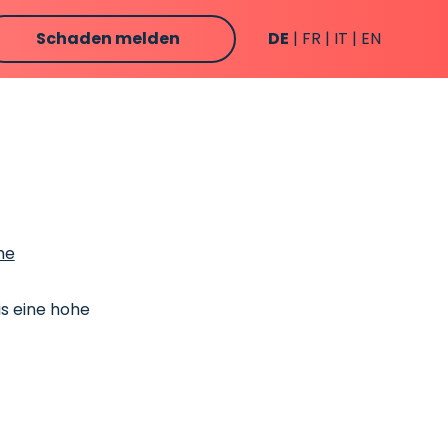
Schaden melden
DE
FR
IT
EN
me
s eine hohe