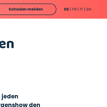
Schaden melden
DE
FR
IT
EN
den
 jeden
orgenshow den