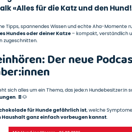
k «Alles für die Katz und den Hund!» 🐕
sche Tipps, spannendes Wissen und echte Aha-Momente r
es Hundes oder deiner Katze
– kompakt, verständlich 
n zugeschnitten.
reinhören: Der neue Podcas
aber:innen
eht sich alles um ein Thema, das jede:n Hundebesitzer:in s
tungen
. 🍫🐶
hokolade für Hunde gefährlich ist
, welche Symptome
im Haushalt ganz einfach vorbeugen kannst
.