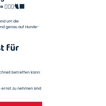
‍🦺💛🐈‍⬛
und um die
und genau auf Hunde-
t für
chnell betreffen kann:
 ernst zu nehmen sind