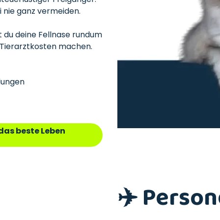
i nie ganz vermeiden.
t du deine Fellnase rundum
e Tierarztkosten machen.
lungen
 das beste Leben
✈️ Perso