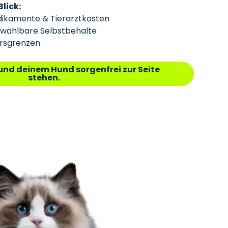
Blick:
dikamente & Tierarztkosten
 wählbare Selbstbehalte
ersgrenzen
und deinem Hund sorgenfrei zur Seite
stehen.