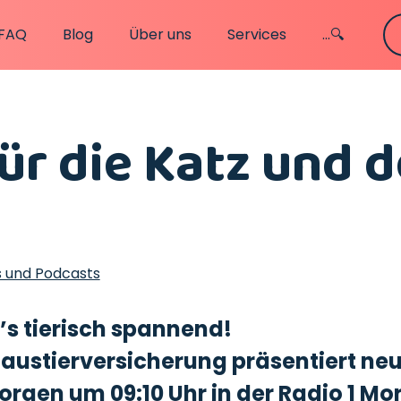
FAQ
Blog
Über uns
Services
...🔍
für die Katz und 
s und Podcasts
’s tierisch spannend!
austierversicherung präsentiert neu
gen um 09:10 Uhr in der Radio 1 M