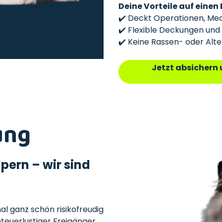
Deine Vorteile auf einen 
✔️ Deckt Operationen, Me
✔️ Flexible Deckungen und
✔️ Keine Rassen- oder Alt
Jetzt absichern 
ung
pern – wir sind
l ganz schön risikofreudig
euerlustiger Freigänger.