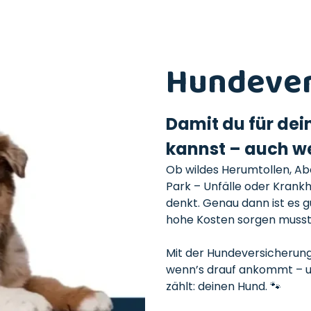
Hundever
Damit du für dei
kannst – auch we
Ob wildes Herumtollen, Ab
Park – Unfälle oder Krank
denkt. Genau dann ist es g
hohe Kosten sorgen musst
Mit der Hundeversicherung 
wenn’s drauf ankommt – un
zählt: deinen Hund. 🐾