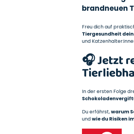
brandneuen Tal
Freu dich auf prakti
Tiergesundheit dein
und Katzenhalter:inne
🎧 Jetzt 
Tierliebh
In der ersten Folge dr
Schokoladenvergif
Du erfährst,
warum Sc
und
wie du Risiken 