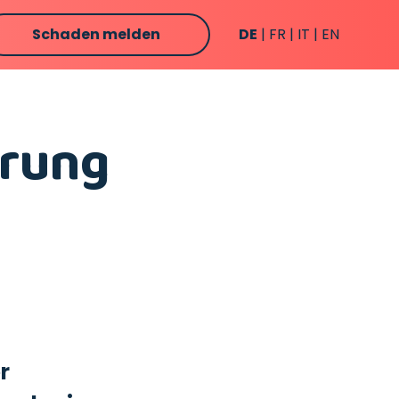
Schaden melden
DE
FR
IT
EN
erung
r