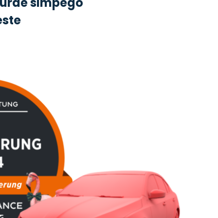
 wurde simpego
este