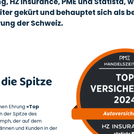
g, HZ Insurance, PME und Statista,
iter gekürt und behauptet sich als
b
rung der Schweiz
.
 die Spitze
enen Ehrung
«Top
n der Spitze des
iumph, der auf dem
dinnen und Kunden in der