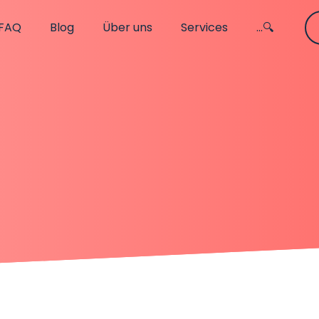
FAQ
Blog
Über uns
Services
...🔍