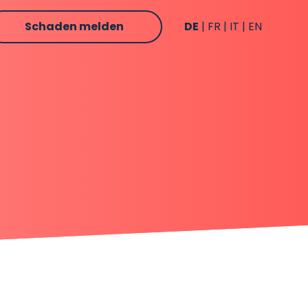
Schaden melden
DE
FR
IT
EN