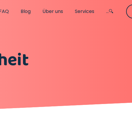
FAQ
Blog
Über uns
Services
...🔍
heit