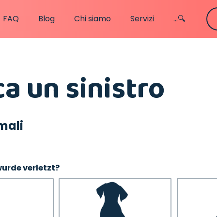
FAQ
Blog
Chi siamo
Servizi
...🔍
ca un sinistro
mali