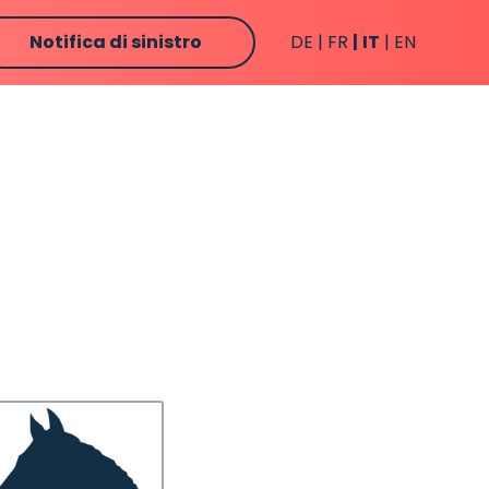
Notifica di sinistro
DE
FR
IT
EN