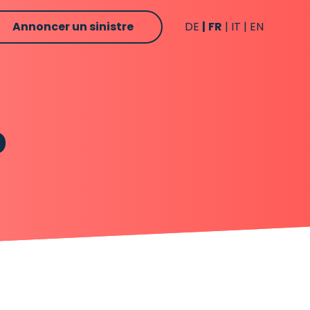
Annoncer un sinistre
DE
FR
IT
EN
o