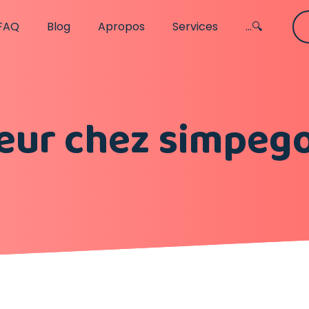
FAQ
Blog
Apropos
Services
...🔍
teur chez simpeg