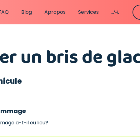
FAQ
Blog
Apropos
Services
...🔍
er un bris de gla
hicule