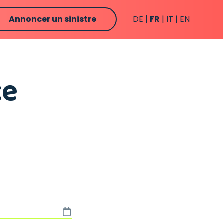
Annoncer un sinistre
DE
FR
IT
EN
ce