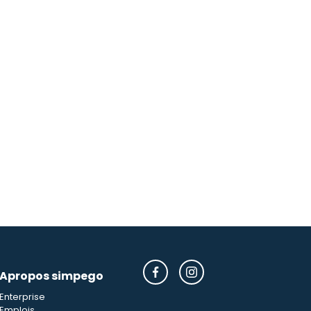
Apropos simpego
Enterprise
Emplois