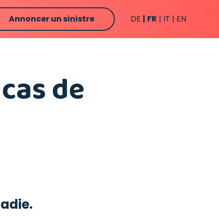
Annoncer un sinistre
DE
FR
IT
EN
 cas de