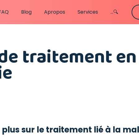
FAQ
Blog
Apropos
Services
...🔍
de traitement en
ie