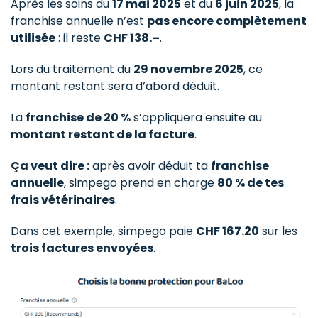
Après les soins du
17 mai 2025
et du
6 juin 2025
, la
franchise annuelle n’est
pas encore complètement
utilisée
: il reste
CHF 138.–
.
Lors du traitement du
29 novembre 2025
, ce
montant restant sera d’abord déduit.
La
franchise de 20 %
s’appliquera ensuite au
montant restant de la facture
.
Ça veut dire :
après avoir déduit ta
franchise
annuelle
, simpego prend en charge
80 % de tes
frais vétérinaires
.
Dans cet exemple, simpego paie
CHF 167.20
sur les
trois factures envoyées
.