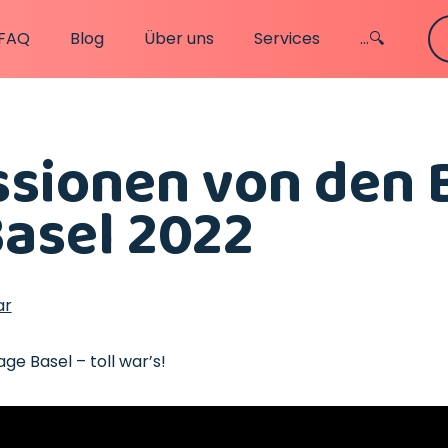
FAQ
Blog
Über uns
Services
...🔍
sionen von den 
asel 2022
ar
ge Basel – toll war’s!