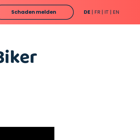
Schaden melden
DE
FR
IT
EN
Biker