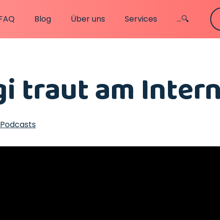
FAQ
Blog
Über uns
Services
...🔍
i traut am Inter
 Podcasts