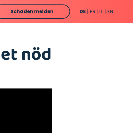
Schaden melden
DE
FR
IT
EN
net nöd